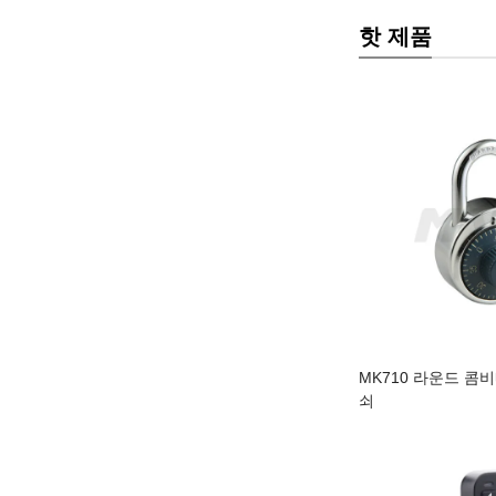
핫 제품
MK710 라운드 콤
쇠