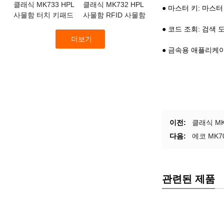
클래식 MK733 HPL
클래식 MK732 HPL
● 마스터 키: 마스터
사물함 터치 키패드
사물함 RFID 사물함
잠금 장치
잠금 장치
● 코드 조회: 검색
더보기
● 금속용 애플리케이
이전:
클래식 M
다음:
에코 MK7
관련된 제품