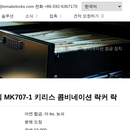
o@emakelocks.com
전화:
+86-592-6367170
솔루션
소식
접촉
견적 요청하기
집
제품
콤비네이션 잠금 장치
 MK707-1 키리스 콤비네이션 락커 락
아연 합금, 아 bs, 놋쇠
분체 도장
위에 10,000