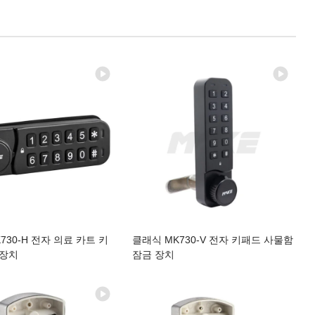
730-H 전자 의료 카트 키
클래식 MK730-V 전자 키패드 사물함
 장치
잠금 장치