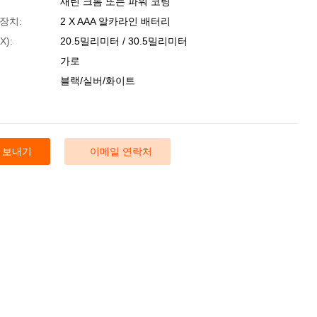
새틴 크롬 또는 파워 코팅
장치:
2 X AAA 알카라인 배터리
):
20.5밀리미터 / 30.5밀리미터
가로
블랙/실버/화이트
 보내기
이메일 연락처