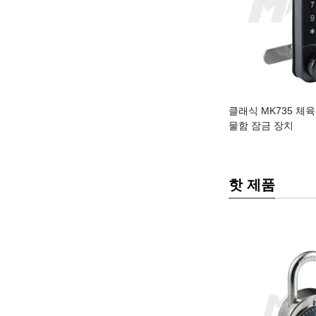
클래식 MK735 체
물함 잠금 장치
핫 제품