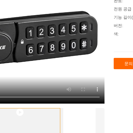
완료:
전원 공급 
기능 길이(X
버전:
색:
문의