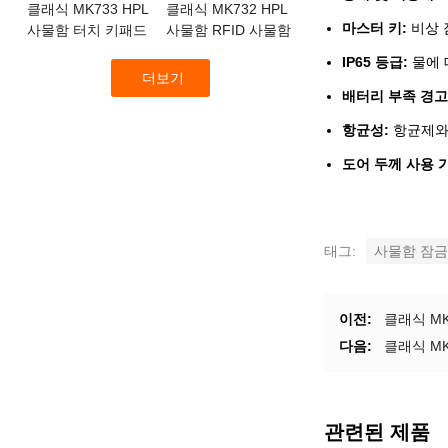
클래식 MK733 HPL
클래식 MK732 HPL
마스터 키:
비상 
사물함 터치 키패드
사물함 RFID 사물함
잠금 장치
잠금 장치
IP65 등급:
물에 
더보기
배터리 부족 경고
항균성:
항균제와 함께
도어 두께 사용 
태그:
사물함 잠금
이전:
클래식 MK
다음:
클래식 M
관련된 제품