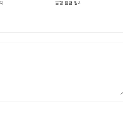
장치
물함 잠금 장치