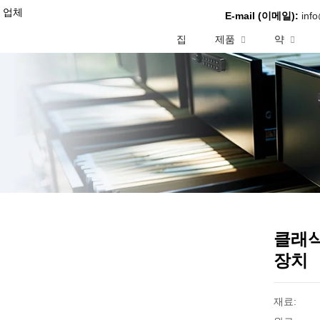
조 업체
E-mail (이메일):
inf
집
제품
약
클래식
장치
재료: