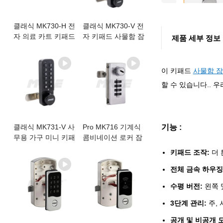
클래식 MK730-H 전
클래식 MK730-V 전
자 의료 카트 키패드
자 키패드 사물함 잠
제품 세부 정보
잠금 장치
금 장치
이 키패드
사물함 잠
할 수 있습니다.. 
클래식 MK731-V 사
Pro MK716 기계식
기능 :
무용 가구 미니 키패
콤비네이션 로커 잠
드 사물함 잠금 장치
금 장치
키패드 조작:
더 
전체 금속 하우
수평 버전:
왼쪽 
3단계 관리:
주,
공개 및 비공개 