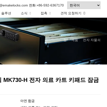
o@emakelocks.com
전화:
+86-592-6367170
솔루션
소식
접촉
견적 요청하기
집
제품
전자 자물쇠
 MK730-H 전자 의료 카트 키패드 잠금
아연 합금