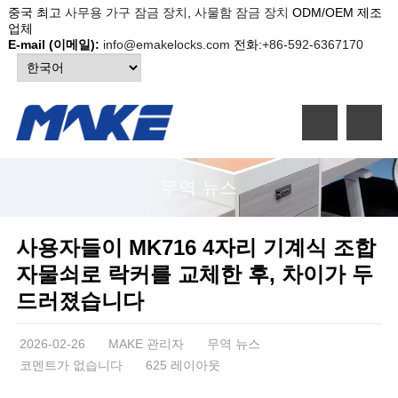
중국 최고
사무용 가구 잠금 장치
,
사물함 잠금 장치
ODM/OEM 제조
업체
E-mail (이메일):
info@emakelocks.com
전화:
+86-592-6367170
무역 뉴스
사용자들이 MK716 4자리 기계식 조합
자물쇠로 락커를 교체한 후, 차이가 두
드러졌습니다
2026-02-26
MAKE 관리자
무역 뉴스
코멘트가 없습니다
625 레이아웃