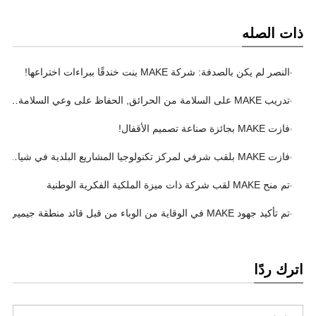
ذات الصله
النصر لم يكن بالصدفة: شركة MAKE بنت خندقًا ببراءات اختراعها!
تدريب MAKE على السلامة من الحرائق, الحفاظ على وعي السلامة في الاعتبار
فازت MAKE بجائزة صناعة تصميم الأقفال!
فازت MAKE بلقب شرفي لمركز تكنولوجيا المشاريع البلدية في شيامن!
تم منح MAKE لقب شركة ذات ميزة الملكية الفكرية الوطنية
تم تأكيد جهود MAKE في الوقاية من الوباء من قبل قائد منطقة جيميي
اترك ردًا