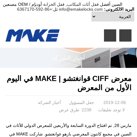
الصين أفضل
قفل أثاث المكاتب
,
قفل الخزانة
أوديإم / OEM مصنعين
البريد الالكترونى:
info@emakelocks.com
تل:
+86-592-6367170
أخبار الشركة
معرض CIFF قوانغتشو | MAKE في اليوم
الأول من المعرض
2019-12-06
جعل المسؤول
أخبار الشركة
لا توجد تعليقات
2238 طرق عرض
مارس 28, تم افتتاح الدورة السابعة والأربعين للمعرض الدولي للأثاث في
الصين في مجمع كانتون المعرضي بازهو غوانغتشو. شاركت MAKE في