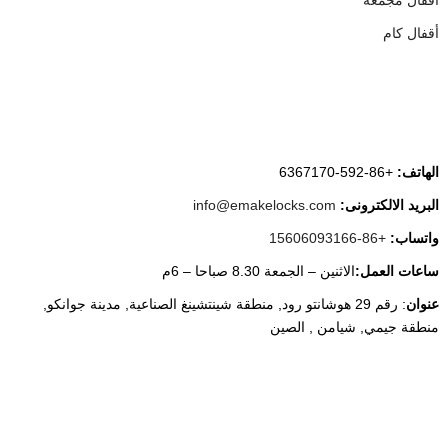
أقفال مجمعة
أقفال كام
اتصل بنا
الهاتف:
+86-592-6367170
البريد الالكترونى:
info@emakelocks.com
واتساب:
+86-15606093166
ساعات العمل:
الاثنين – الجمعة 8.30 صباحا – 6م
عنوان
: رقم 29 هوشانتو رود, منطقة شينتشينغ الصناعية, مدينة جوانكو,
منطقة جيمي, شيامن , الصين