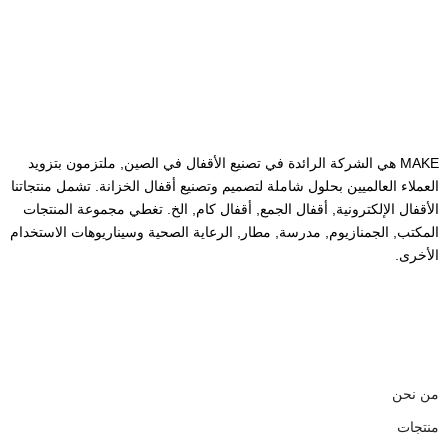
من نحن
MAKE هي الشركة الرائدة في تصنيع الأقفال في الصين, ملتزمون بتزويد
العملاء العالميين بحلول شاملة لتصميم وتصنيع أقفال الخزانة. تشمل منتجاتنا
الأقفال الإلكترونية, أقفال الجمع, أقفال كام, الخ. تغطي مجموعة المنتجات
المكتب, الجمنازيوم, مدرسة, مطار, الرعاية الصحية وسيناريوهات الاستخدام
الأخرى.
روابط سريعة
من نحن
منتجات