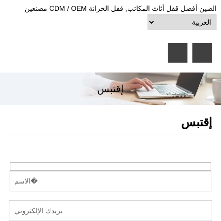
الصين أفضل قفل أثاث المكاتب, قفل الخزانة CDM / OEM مصنعين
إقتبس
إقتبس