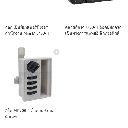
ล็อกแป้นพิมพ์เฟอร์นิเจอร์
คลาสสิก MK730-H ล็อคปุ่มกดรถ
สำนักงาน Mini MK750-H
เข็นทางการแพทย์อิเล็กทรอนิกส์
อีโค่ MK706 4 ล็อคเกอร์รวม
ตัวเลข