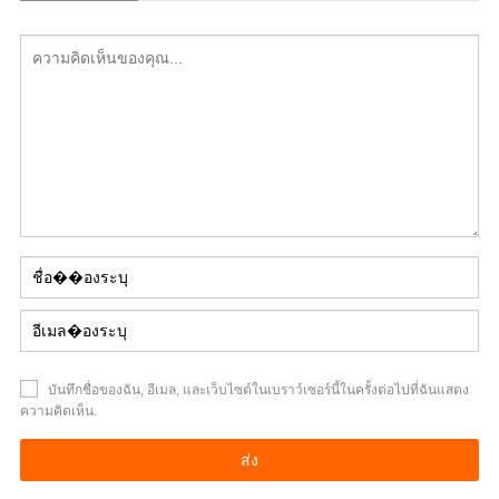
บันทึกชื่อของฉัน, อีเมล, และเว็บไซต์ในเบราว์เซอร์นี้ในครั้งต่อไปที่ฉันแสดง
ความคิดเห็น.