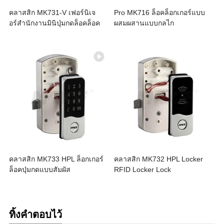
คลาสสิก MK731-V เฟอร์นิเจ
Pro MK716 ล็อคล็อกเกอร์แบบ
อร์สํานักงานมินิปุ่มกดล็อคล็อค
ผสมผสานแบบกลไก
คลาสสิก MK733 HPL ล็อกเกอร์
คลาสสิก MK732 HPL Locker
ล็อคปุ่มกดแบบสัมผัส
RFID Locker Lock
ทิ้งคำตอบไว้