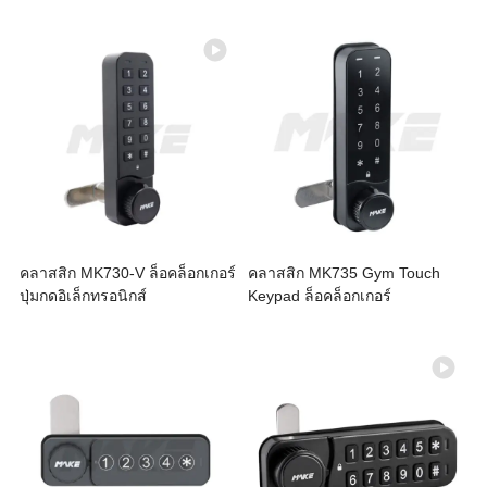
คลาสสิก MK730-V ล็อคล็อกเกอร์
คลาสสิก MK735 Gym Touch
ปุ่มกดอิเล็กทรอนิกส์
Keypad ล็อคล็อกเกอร์