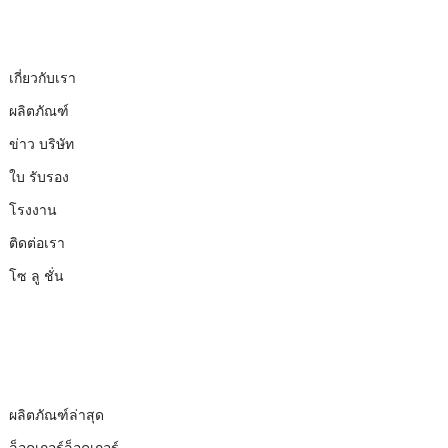
ลิงค์ด่วน
เกี่ยวกับเรา
ผลิตภัณฑ์
ข่าว บริษัท
ใบ รับรอง
โรงงาน
ติดต่อเรา
โซ ลู ชั่น
ผลิตภัณฑ์
ผลิตภัณฑ์ล่าสุด
ล็อคเกอร์ล็อคเกอร์