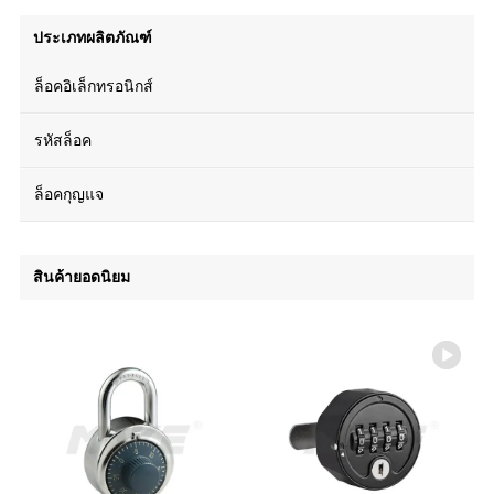
ประเภทผลิตภัณฑ์
ล็อคอิเล็กทรอนิกส์
รหัสล็อค
ล็อคกุญแจ
สินค้ายอดนิยม