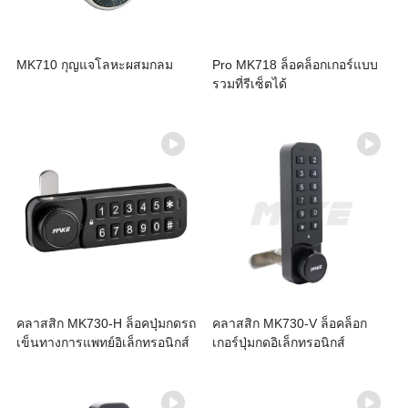
MK710 กุญแจโลหะผสมกลม
Pro MK718 ล็อคล็อกเกอร์แบบ
รวมที่รีเซ็ตได้
คลาสสิก MK730-H ล็อคปุ่มกดรถ
คลาสสิก MK730-V ล็อคล็อก
เข็นทางการแพทย์อิเล็กทรอนิกส์
เกอร์ปุ่มกดอิเล็กทรอนิกส์