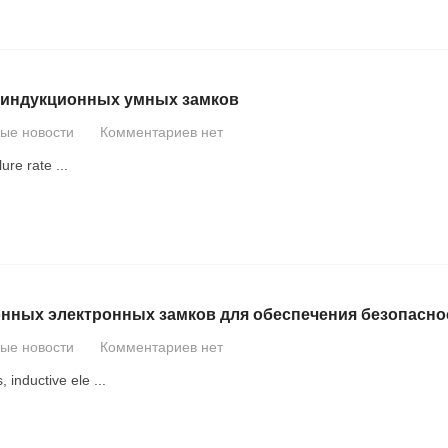
е индукционных умных замков
вые новости
Комментариев нет
lure rate
...
нных электронных замков для обеспечения безопасно
вые новости
Комментариев нет
s
,
inductive ele
...