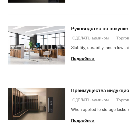
Руководство по покупк
СДЕЛАТЬ админом
Торго
Stability
,
durability
,
and a low fai
Подробнее
Преимущества индукцио
СДЕЛАТЬ админом
Торго
When applied to storage locker
Подробнее