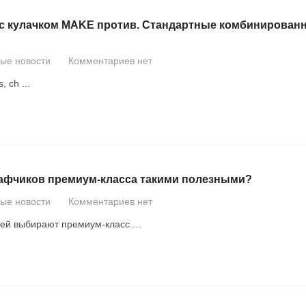
 кулачком MAKE против. Стандартные комбинированны
вые новости
Комментариев нет
s
,
ch
...
кафчиков премиум-класса такими полезными?
вые новости
Комментариев нет
ей выбирают премиум-класс ...