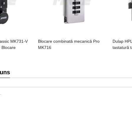
Classic MK731-V
Blocare combinată mecanică Pro
Dulap HPL
 Blocare
MK716
tastatură t
puns