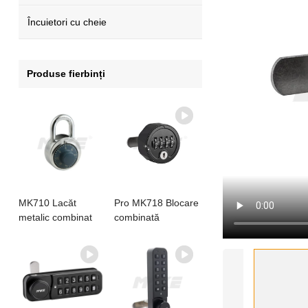
Încuietori cu cheie
Produse fierbinți
MK710 Lacăt
Pro MK718 Blocare
metalic combinat
combinată
rotund
resetabilă