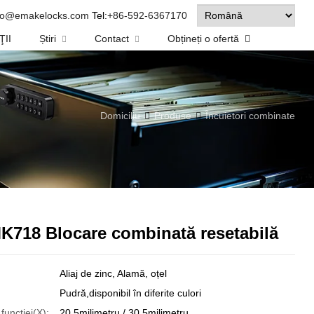
fo@emakelocks.com
Tel:
+86-592-6367170
ŢII
Știri
Contact
Obțineți o ofertă
Domiciliu
Produse
Încuietori combinate
K718 Blocare combinată resetabilă
Aliaj de zinc, Alamă, oțel
Pudră,disponibil în diferite culori
uncției(X):
20.5milimetru / 30.5milimetru