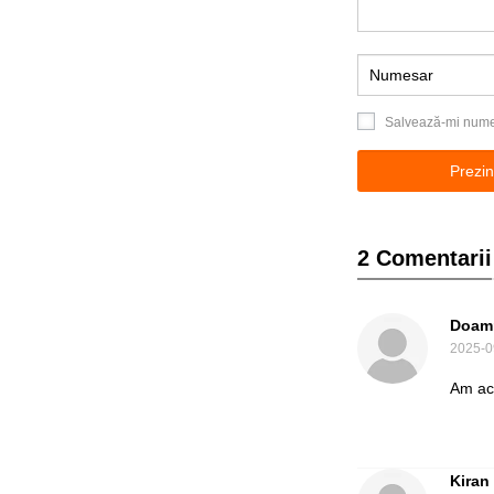
Salvează-mi numele
2 Comentarii
Doamn
2025-0
Am ace
Kiran