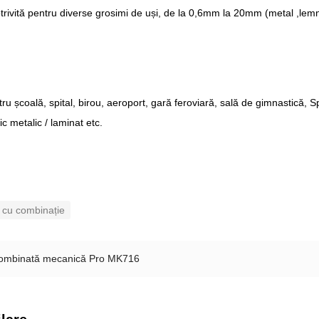
otrivită pentru diverse grosimi de uși, de la 0,6mm la 20mm (metal ,lemn
tru școală, spital, birou, aeroport, gară feroviară, sală de gimnastică, Sp
tic metalic / laminat etc.
 cu combinație
combinată mecanică Pro MK716