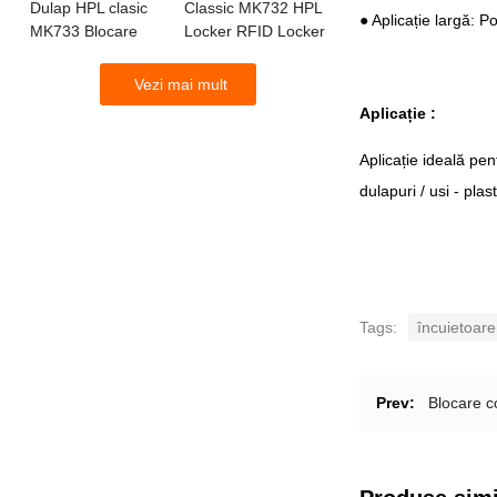
Dulap HPL clasic
Classic MK732 HPL
● Aplicație largă: P
MK733 Blocare
Locker RFID Locker
tastatură tactilă
Lock
Vezi mai mult
Aplicație :
Aplicație ideală pen
dulapuri / usi - plas
Tags:
încuietoare
Prev:
Blocare 