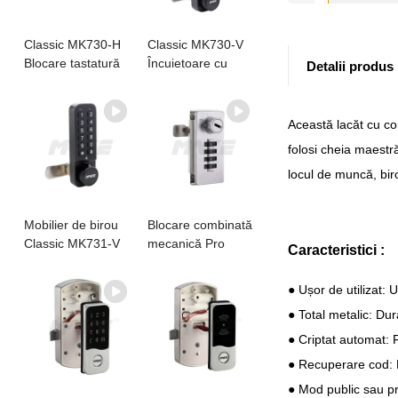
Classic MK730-H
Classic MK730-V
Blocare tastatură
Încuietoare cu
Detalii produs
pentru cărucior
tastatură
medical electronic
electronică
Această lacăt cu com
folosi cheia maestr
locul de muncă, bir
Mobilier de birou
Blocare combinată
Classic MK731-V
mecanică Pro
Caracteristici :
Mini Keypad Locker
MK716
Blocare
● Ușor de utilizat:
● Total metalic: Dur
● Criptat automat: 
● Recuperare cod: 
● Mod public sau pri