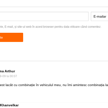
, E-mail, și site-ul web în acest browser pentru data viitoare când comentez.
a Arthur
9-09 la 00:07
st lacăt cu combinație în vehiculul meu, nu îmi amintesc combinația la
 Khanvelkar