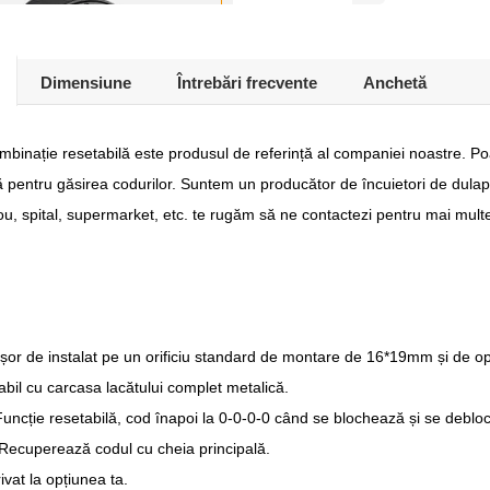
Dimensiune
Întrebări frecvente
Anchetă
binație resetabilă este produsul de referință al companiei noastre. Poat
ă pentru găsirea codurilor. Suntem un producător de încuietori de dulapu
ou, spital, supermarket, etc. te rugăm să ne contactezi pentru mai multe
 Ușor de instalat pe un orificiu standard de montare de 16*19mm și de op
abil cu carcasa lacătului complet metalică.
Funcție resetabilă, cod înapoi la 0-0-0-0 când se blochează și se deblo
Recuperează codul cu cheia principală.
vat la opțiunea ta.