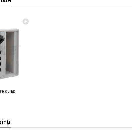
lare
re dulap
inți